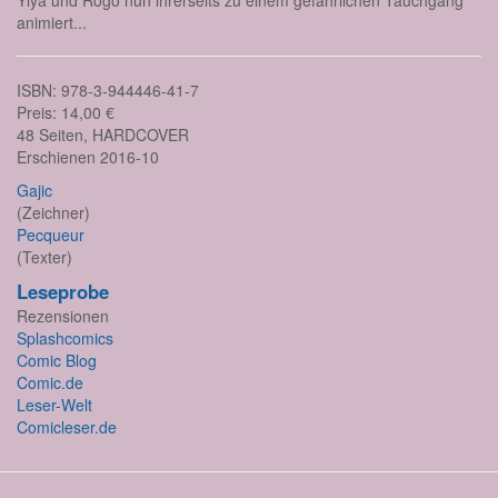
Yiya und Rogo nun ihrerseits zu einem gefährlichen Tauchgang
animiert...
ISBN: 978-3-944446-41-7
Preis: 14,00 €
48 Seiten, HARDCOVER
Erschienen 2016-10
Gajic
(Zeichner)
Pecqueur
(Texter)
Leseprobe
Rezensionen
Splashcomics
Comic Blog
Comic.de
Leser-Welt
Comicleser.de