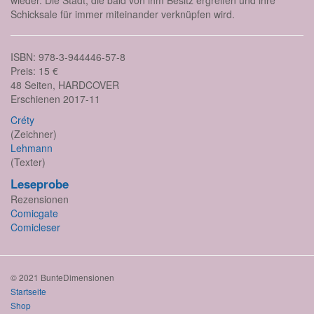
wieder. Die Stadt, die bald von ihm Besitz ergreifen und ihre
Schicksale für immer miteinander verknüpfen wird.
ISBN: 978-3-944446-57-8
Preis: 15 €
48 Seiten, HARDCOVER
Erschienen 2017-11
Créty
(Zeichner)
Lehmann
(Texter)
Leseprobe
Rezensionen
Comicgate
Comicleser
© 2021 BunteDimensionen
Startseite
Shop