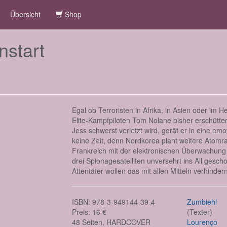
Übersicht
Shop
nstart
Egal ob Terroristen in Afrika, in Asien oder im 
Elite-Kampfpiloten Tom Nolane bisher erschütter
Jess schwerst verletzt wird, gerät er in eine em
keine Zeit, denn Nordkorea plant weitere Atomr
Frankreich mit der elektronischen Überwachung 
drei Spionagesatelliten unversehrt ins All ges
Attentäter wollen das mit allen Mitteln verhindern
ISBN: 978-3-949144-39-4
Zumbiehl
Preis: 16 €
(Texter)
48 Seiten, HARDCOVER
Lourenço