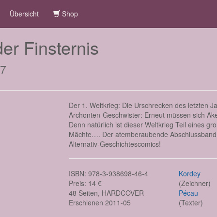
Übersicht
Shop
er Finsternis
 7
Der 1. Weltkrieg: Die Urschrecken des letzten Ja
Archonten-Geschwister: Erneut müssen sich Ake
Denn natürlich ist dieser Weltkrieg Teil eines g
Mächte…. Der atemberaubende Abschlussband de
Alternativ-Geschichtescomics!
ISBN: 978-3-938698-46-4
Kordey
Preis: 14 €
(Zeichner)
48 Seiten, HARDCOVER
Pécau
Erschienen 2011-05
(Texter)